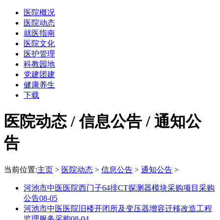
医院概况
医院动态
就医指南
医院文化
医护管理
科教园地
党建团建
健康养生
下载
医院动态 / 信息公告 / 通知公
告
当前位置:
主页
>
医院动态
>
信息公告
>
通知公告
>
河池市中医医院西门子64排CT探测器模块采购项目采购
公告
08-05
河池市中医医院旧楼开闭所及变压器增容迁移改造工程
监理服务采购
08-04