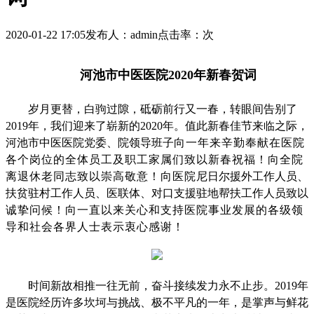
2020-01-22 17:05
发布人：admin
点击率：
次
河池市中医医院2020年新春贺词
岁月更替，白驹过隙，砥砺前行又一春，转眼间告别了
2019年，我们迎来了崭新的2020年。值此新春佳节来临之际，
河池市中医医院党委、院领导班子
向一年来辛勤奉献在医院
各个岗位的全体员工及职工家属们致以新春祝福！向全院
离退休老同志致以崇高敬意！向医院
尼日尔援外工作人员、
扶贫驻村工作人员、医联体、对口支援驻地帮扶工作人员致以
诚挚问候！向一直以来关心和支持医院事业发展的各级领
导和社会各界人士表示衷心感谢！
时间新故相推一往无前，奋斗接续发力永不止步。2019年
是医院经历许多坎坷与挑战、极不平凡的一年，是掌声与鲜花