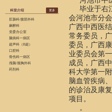
河池市中
毕业于右
科室介绍
更多
会河池市分
肛肠科/腹部外科
广西中西医
麻醉科
党委办公室
常务委员，
脑病科一病区
委员，广西
超声科（B超）
口腔科
业委员会第
骨伤科一病区
成员，广西
颅脑/颈胸外科
药剂科
科大学第一
脑血管疾病
的诊治及康复
项目。
。