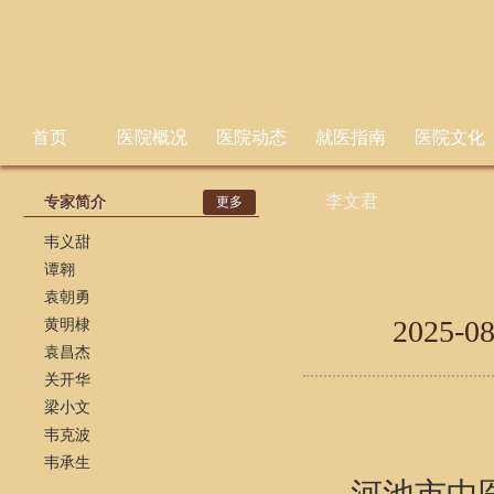
首页
医院概况
医院动态
就医指南
医院文化
李文君
专家简介
更多
韦义甜
谭翱
袁朝勇
2025-08
黄明棣
袁昌杰
关开华
梁小文
韦克波
韦承生