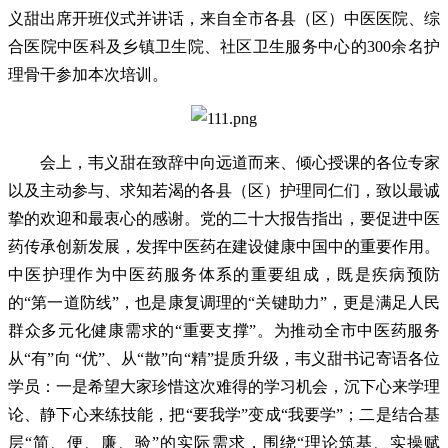
义甜出席开班仪式并讲话，来自全市各县（区）中医医院、综
合医院中医科及乡镇卫生院、社区卫生服务中心的300余名护
理骨干参加本次培训。
会上，韦义甜在致辞中向远道而来、倾心授课的各位专家
以及主动参与、求知若渴的各县（区）护理同仁们，致以最诚
挚的欢迎和最衷心的感谢。党的二十大报告指出，要促进中医
药传承创新发展，发挥中医药在建设健康中国中的重要作用。
中医护理作为中医药服务体系的重要组成，既是疾病预防
的“第一道防线”，也是康复调理的“关键助力”，更是满足人民
群众多元化健康需求的“重要支撑”。为推动全市中医药服务
从“有”向 “优”、从“散”向“精”提质升级，韦义甜书记寄语各位
学员：一是希望大家珍惜这次难得的学习机会，沉下心来学理
论、静下心来练技能，把“要我学”变成“我要学”；二是结合基
层“简、便、廉、验”的实际需求，围绕“理论筑基、实操赋