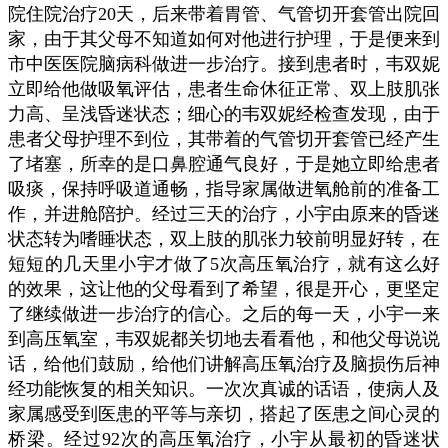
院住院治疗20天，后来带着胃管、气管切开套管出院回
家，由于其父母不知道如何对他进行护理，于是便来到
市中医医院脑病科做进一步治疗。接到患者时，韦双妮
立即给他做吸氧评估，患者生命休征正常、双上肢肌张
力高、呈浅昏迷状态；细心的韦双妮经检查发现，由于
患者父母护理不到位，其带着的气管切开套管已经产生
了堵塞，所幸的是口鼻腔通气良好，于是她立即给患者
吸痰，保持呼吸道通畅，指导家属做进氧舱前的准备工
作，并进舱陪护。经过三天的治疗，小宇由原来的昏迷
状态转为嗜睡状态，双上肢的肌张力较前明显好转，在
短短的几天里小宇才做了5次高压氧治疗，就有这么好
的效果，这让他的父母看到了希望，很是开心，更坚定
了继续做进一步治疗的信心。之后的每一天，小宇一来
到高压氧室，韦双妮都关切地去看看他，和他父母说说
话，给他们鼓励，给他们讲解高压氧治疗及脑损伤后神
经功能恢复的相关知识。一次次真诚的话语，使病人及
家属感受到医患的平等与亲切，搭起了医患之间心灵的
桥梁。经过92次的高压氧治疗，小宇从最初的昏迷状