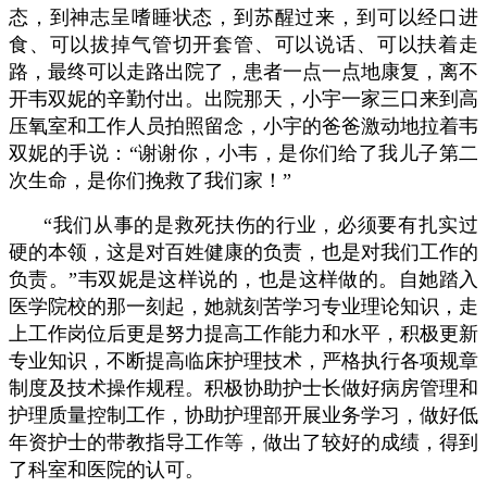
态，到神志呈嗜睡状态，到苏醒过来，到可以经口进
食、可以拔掉气管切开套管、可以说话、可以扶着走
路，最终可以走路出院了，患者一点一点地康复，离不
开韦双妮的辛勤付出。出院那天，小宇一家三口来到高
压氧室和工作人员拍照留念，小宇的爸爸激动地拉着韦
双妮的手说：“谢谢你，小韦，是你们给了我儿子第二
次生命，是你们挽救了我们家！”
“我们从事的是救死扶伤的行业，必须要有扎实过
硬的本领，这是对百姓健康的负责，也是对我们工作的
负责。”韦双妮是这样说的，也是这样做的。自她踏入
医学院校的那一刻起，她就刻苦学习专业理论知识，走
上工作岗位后更是努力提高工作能力和水平，积极更新
专业知识，不断提高临床护理技术，严格执行各项规章
制度及技术操作规程。积极协助护士长做好病房管理和
护理质量控制工作，协助护理部开展业务学习，做好低
年资护士的带教指导工作等，做出了较好的成绩，得到
了科室和医院的认可。