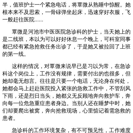
半，值班护士一个紧急电话，将覃微从熟睡中惊醒。她
根本来不及思索，一骨碌弹坐起床，迅速穿好衣服，飞
一般赶往医院......
覃微是河池市中医医院急诊科的护士，当天她上的
是二线班，本以为可以好好休息一个晚上，可科室同事
都已经有紧急抢救任务出诊了，于是她又被拉回了上班
的第一线。
这样的情况，对覃微来说早已是习以为常，在急诊
科这个岗位上，工作没有规律，需要付出的也很多，但
她却毫无怨言。往往是只要一个电话，无论身在何处，
她都会马上赶赴医院投入紧张的急救工作中，不管刮风
下雨，还是烈日当头，她都义无反顾地奔向救护车，奔
向每一位危急重症患者身边。当别人还在睡梦中时，她
们却要爬出被窝，奔向抢救现场，心里惦记着需急救的
患者。
急诊科的工作环境复杂，有不可预见性，工作难度