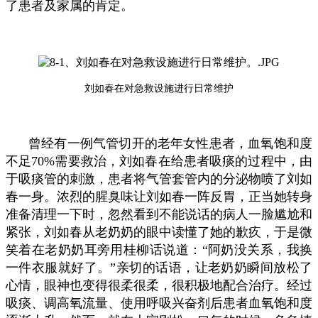
了患者及家属的肯定。
刘如春在对急救设施进行日常维护
曾经有一例气管切开的老年女性患者，血氧饱和度
不足70%需要救治，刘如春在给患者吸痰的过程中，由
于吸痰管的刺激，患者将气管套管内的分泌物喷了刘如
春一身。浓烈的腥臭味让刘如春一阵反胃，正当她转身
准备清理一下时，忽然看到不能说话的病人一脸尴尬和
紧张，刘如春从老奶奶的眼中读懂了她的歉疚，于是微
笑着在老奶奶耳旁用桂柳话说道：“阿奶没关系，我换
一件衣服就好了。”亲切的话语，让老奶奶瞬间放松了
心情，眼神也变得很柔很柔，很积极地配合治疗。经过
吸痰、调高氧流量、使用呼吸兴奋剂后患者血氧饱和度