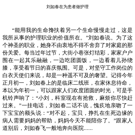
刘如春在为患者做护理
“能用我的生命搀扶着另一个生命慢慢走过，这是
我所从事的护理职业的价值所在。”刘如春说。为了这
个神圣的职业，她身不由衷地不得不舍弃了对家庭的那
份关爱。每当过年过节，大街小巷张灯结彩，家家户户
围在一起其乐融融，一边吃团圆饭，一边看着儿孙绕
膝，享受着节日的喜庆氛围。可是，对坚守工作岗位的
白衣天使们来说，却是一种遥不可及的奢望。记得今年
正月初一，刘如春上的是临床二线班，在家休息待命，
本以为年初一，可以跟家人们欢度团圆的时光，可是手
机铃声响了：“小刘，科室现在有抢救，麻烦你尽快赶
过来。”一挂电话，刘如春二话不说，愧疚地亲吻了一
下宝宝的额头说：“对不起，宝贝，挣扎在生死边缘的
病人需要妈妈的帮助，妈妈今天不能陪你了。”跟家人
道别后，刘如春飞一般地奔向医院......