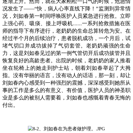
逐渐上升。然而，就在大家刚松一口气的时候，危急情
况发生了——“快，病人心率直线下降！”监测到异常情
况，刘如春第一时间呼唤医护人员紧急进行抢救。立即
上强心药、吸痰、接上呼吸机......一系列抢救措施在医
师的指导下有序进行，老奶奶的生命总算转危为安。在
经过半个月的后续治疗，患者脱机成功，一个月后，试
堵气切口并成功拔掉了气切套管。老奶奶顽强的生命
力，这是刘如春见过的第一例气管切开后成功拔管并且
恢复良好的高龄患者。出院的时候，老奶奶的家人推着
坐在轮椅上的她走到护士站，朝着刘如春举起了大拇
指。没有华丽的语言，没有动人的话语，那一刻，却让
刘如春内心感受到一种强烈的震撼，深深感受到她所从
事的工作是多么的有意义、有价值，医护人员的神圣职
业是多么的被别人需要着，刘如春也感慨着青春无悔的
付出。