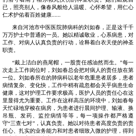
已，照亮别人，像春风般给人温暖、心怀希望，用仁心
仁术护佑着百姓健康......
来自河池市中医医院肺病科的刘如春，正是这千千
万万护士中普通的一员。她以精诚敬业，心系病患，对
工作、对病人认真负责的行动，诠释着白衣天使的神圣
职责。
“戴上洁白的燕尾帽，一股责任感油然而生。”每一
次走上工作岗位时，刘如春总会把对病人的责任放在第
一位。刘如春所在的肺病科以老年危重患者居多，患者
病情复杂、变化快，工作中稍有疏忽都会关乎病患生命
健康，这对护理工作要求极高，医护人员的责任心在这
里显得尤为重要。工作在这样高压的环境中，刘如春每
天忙碌地穿梭在病房，为患者进行晨间护理、输液、换
吊瓶、发药、监控病情等等，每一项操作都严格遵
守“三查七对”，认真负责。她以对待患者高度负责的责
任心、扎实的业务能力和对患者细致入微的护理，得到