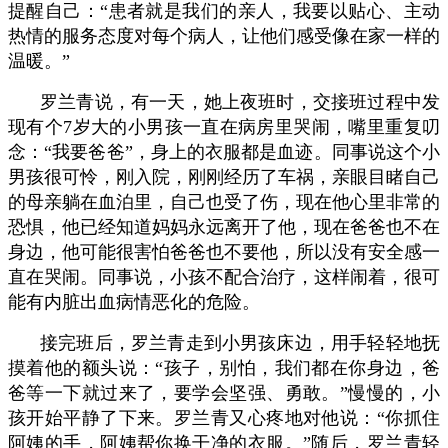
提醒自己：“患者就是我们的亲人，我要以贴心、主动
热情的服务态度对每个病人，让他们感受像在家一样的
温暖。”
罗兰青说，有一天，她上夜班时，交接班过程中发
现有个7岁大的小男孩一直在病房里哭闹，嘴里重复叨
念：“我要爸爸”，身上的衣服都是血迹。同事说这个小
男孩很可怜，刚入院，刚刚经历了车祸，亲眼目睹自己
的母亲躺在血泊里，自己也受了伤，现在他心里非常的
恐惧，他已经知道妈妈永远离开了他，现在爸爸也不在
身边，他可能很害怕爸爸也不要他，所以没有安全感一
直在哭闹。同事说，小孩不配合治疗，这样闹着，很可
能有内脏出血病情恶化的危险。
接完班后，罗兰青走到小男孩床边，用手轻轻地抚
摸着他的额头说：“孩子，别怕，我们都在你身边，爸
爸等一下就过来了，要学会坚强、勇敢。”慢慢的，小
孩开始平静了下来。罗兰青又心疼地对他说：“你抓住
阿姨的手，阿姨帮你换干净的衣服。”随后，罗兰青轻